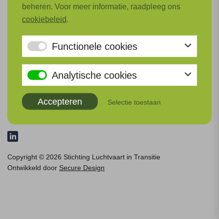
beheren. Voor meer informatie, raadpleeg ons
cookiebeleid
.
Functionele cookies
Analytische cookies
COOKIEBELEID
DISCLAIMER
Accepteren
Selectie toestaan
SITEMAP
Copyright © 2026 Stichting Luchtvaart in Transitie
Ontwikkeld door
Secure Design