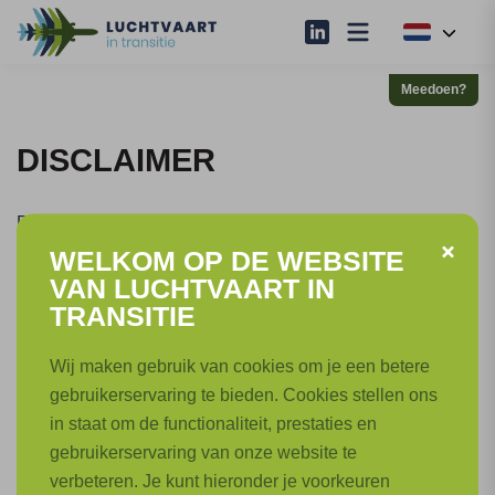
Meedoen?
DISCLAIMER
De informatie op deze website is slechts bedoeld als
algemene informatieverstrekking. Stichting Luchtvaart in
WELKOM OP DE WEBSITE
Transitie geeft geen garanties voor de volledigheid,
VAN LUCHTVAART IN
nauwkeurigheid, betrouwbaarheid, geschiktheid of
TRANSITIE
beschikbaarheid van de informatie. Stichting Luchtvaart in
Wij maken gebruik van cookies om je een betere
Transitie is in geen geval aansprakelijk voor enige schade
gebruikerservaring te bieden. Cookies stellen ons
die voortvloeit uit het gebruik van de informatie op deze
in staat om de functionaliteit, prestaties en
website.
gebruikerservaring van onze website te
verbeteren. Je kunt hieronder je voorkeuren