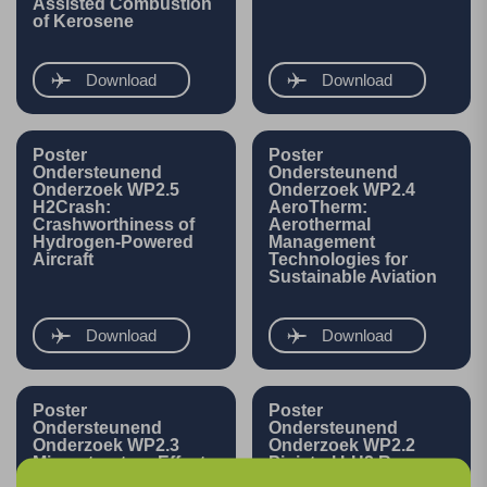
Assisted Combustion
of Kerosene
Download
Download
Poster
Poster
Ondersteunend
Ondersteunend
Onderzoek WP2.5
Onderzoek WP2.4
H2Crash:
AeroTherm:
Crashworthiness of
Aerothermal
Hydrogen-Powered
Management
Aircraft
Technologies for
Sustainable Aviation
Download
Download
Poster
Poster
Ondersteunend
Ondersteunend
Onderzoek WP2.3
Onderzoek WP2.2
Microstructure Effects
Pipistrel LH2 Range
on Leakage in
Extender