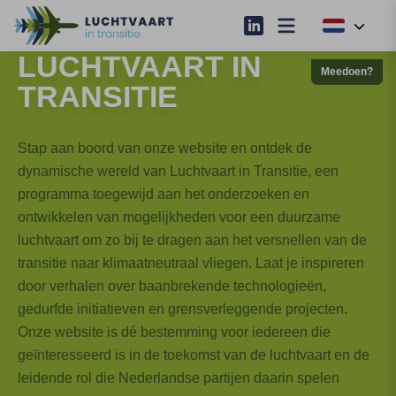
LUCHTVAART IN
Meedoen?
TRANSITIE
Stap aan boord van onze website en ontdek de
dynamische wereld van Luchtvaart in Transitie, een
programma toegewijd aan het onderzoeken en
ontwikkelen van mogelijkheden voor een duurzame
luchtvaart om zo bij te dragen aan het versnellen van de
transitie naar klimaatneutraal vliegen. Laat je inspireren
door verhalen over baanbrekende technologieën,
gedurfde initiatieven en grensverleggende projecten.
Onze website is dé bestemming voor iedereen die
geïnteresseerd is in de toekomst van de luchtvaart en de
leidende rol die Nederlandse partijen daarin spelen