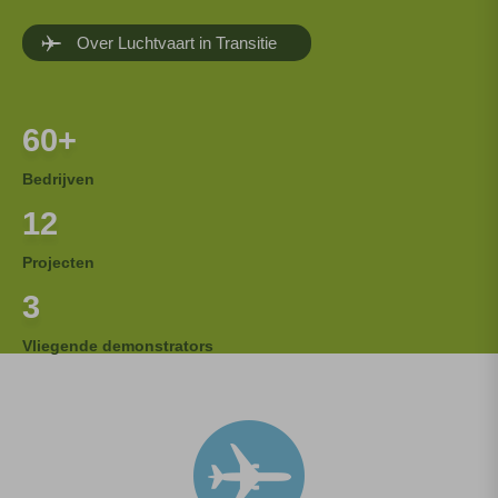
Over Luchtvaart in Transitie
60
+
Bedrijven
12
Projecten
3
Vliegende demonstrators