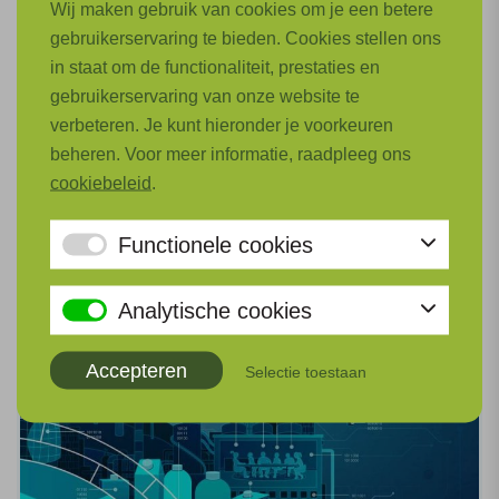
Wij maken gebruik van cookies om je een betere
gebruikerservaring te bieden. Cookies stellen ons
Onderzoek om de maakindustrie ook na 2030 te
in staat om de functionaliteit, prestaties en
ondersteunen door kennis op te bouwen op lange
gebruikerservaring van onze website te
termijn oplossingen.
verbeteren. Je kunt hieronder je voorkeuren
beheren. Voor meer informatie, raadpleeg ons
Lees meer
cookiebeleid
.
Functionele cookies
Analytische cookies
Accepteren
Selectie toestaan