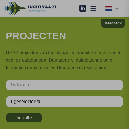
Meedoen?
PROJECTEN
De 12 projecten van Luchtvaart in Transitie zijn verdeeld
over de categorieën: Duurzame vliegtuigtechnologie,
Integrale kennisbasis en Duurzame ecosystemen.
1 geselecteerd