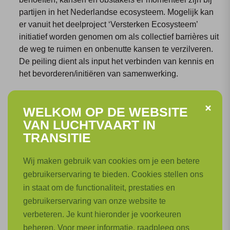
partijen in het Nederlandse ecosysteem. Mogelijk kan
er vanuit het deelproject ‘Versterken Ecosysteem’
initiatief worden genomen om als collectief barrières uit
de weg te ruimen en onbenutte kansen te verzilveren.
De peiling dient als input het verbinden van kennis en
het bevorderen/initiëren van samenwerking.
Overzicht ecosysteem:
er wordt gekeken naar slimme
WELKOM OP DE WEBSITE
mogelijkheden voor het mappen van het ecosysteem
VAN LUCHTVAART IN
waarmee verschillende doorsnedes inzichtelijk
TRANSITIE
gemaakt kunnen worden. Op korte termijn wordt er
gefocust op het Nederlandse luchtvaart ecosysteem; op
Wij maken gebruik van cookies om je een betere
lange termijn wordt er ook gekeken naar het verwerken
gebruikerservaring te bieden. Cookies stellen ons
van cross-sectorale en internationale partijen.
in staat om de functionaliteit, prestaties en
gebruikerservaring van onze website te
Internationale Samenwerking:
internationale
verbeteren. Je kunt hieronder je voorkeuren
samenwerking kan de kans van slagen van Luchtvaart
beheren. Voor meer informatie, raadpleeg ons
in Transitie (LiT) vergroten. Binnen dit deelproject wordt