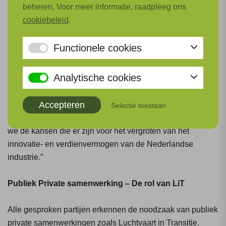
beheren. Voor meer informatie, raadpleeg ons
cookiebeleid
.
Het ministerie probeert te voorkomen dat infrastructuur
straks de bottleneck wordt. „via het MIEK-programma
Functionele cookies
(Meerjarenprogramma Infrastructuur Energie en Klimaat)
wordt bijvoorbeeld verkend of er een aftakking kan komen
Analytische cookies
naar Schiphol van de waterstof backbone,” zegt Beoletto.
Over de samenwerking met de markt zegt ze “LiT krijgt
Accepteren
Groeifondsgeld om risico’s te verkleinen en kennis te
Selectie toestaan
vergroten. Door publiek – privaat samen te werken pakken
we de kansen die er zijn voor het vergroten van het
innovatie- en verdienvermogen van de Nederlandse
industrie.”
Publiek Private samenwerking – De rol van LiT
Alle gesproken partijen erkennen de noodzaak van publiek
private samenwerkingen zoals Luchtvaart in Transitie.