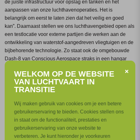
de juiste infrastructuur voor opslag en tanken en het
aanpassen van onze luchthavenoperaties. Het is
belangrijk om eerst te laten zien dat het veilig en goed
kan”. Daarnaast stellen we ons luchthavengebied open als
een testlocatie voor externe partijen die werken aan de
ontwikkeling van waterstof-aangedreven vliegtuigen en de
bijbehorende technologie. Zo staat ook de omgebouwde
Dash-8 van Conscious Aerospace straks in een hangar
van RTHA, klaar om op deze luchthaven de eerste testen
WELKOM OP DE WEBSITE
te doen. Door de kleinschaligheid van onze luchthaven en
VAN LUCHTVAART IN
de goede samenwerking met andere luchthavens van de
TRANSITIE
Royal Schiphol Group, universiteiten, scholen en externe
partners, kunnen we snel en efficiënt testen. Dit geeft ons
Wij maken gebruik van cookies om je een betere
de kans om innovatieve oplossingen uit te proberen en een
gebruikerservaring te bieden. Cookies stellen ons
actieve rol te spelen in de overgang naar duurzamer
in staat om de functionaliteit, prestaties en
vliegen.
gebruikerservaring van onze website te
verbeteren. Je kunt hieronder je voorkeuren
De beleidsparaplu