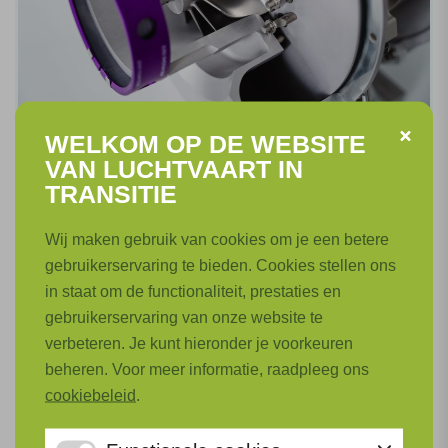
WELKOM OP DE WEBSITE
Thermische en Pneumatische Systemen
VAN LUCHTVAART IN
(TePS)
TRANSITIE
Voor H2-elektrische aandrijflijnen in vliegtuigen
Wij maken gebruik van cookies om je een betere
met lage emissie zijn nieuwe koelsystemen en
gebruikerservaring te bieden. Cookies stellen ons
turbocompressoren nodig.
in staat om de functionaliteit, prestaties en
gebruikerservaring van onze website te
Lees meer
verbeteren. Je kunt hieronder je voorkeuren
beheren. Voor meer informatie, raadpleeg ons
cookiebeleid
.