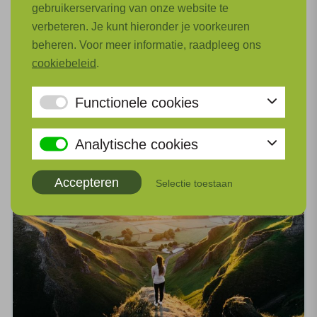
(TePS)
gebruikerservaring van onze website te
verbeteren. Je kunt hieronder je voorkeuren
Voor H2-elektrische aandrijflijnen in vliegtuigen
beheren. Voor meer informatie, raadpleeg ons
met lage emissie zijn nieuwe koelsystemen en
cookiebeleid
.
turbocompressoren nodig.
Functionele cookies
Lees meer
Analytische cookies
Accepteren
Selectie toestaan