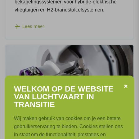
bekabelingssystemen voor hybride-elektrische
vliegtuigen en H2-brandstofcelsystemen.
Lees meer
WELKOM OP DE WEBSITE
VAN LUCHTVAART IN
TRANSITIE
Wij maken gebruik van cookies om je een betere
gebruikerservaring te bieden. Cookies stellen ons
Thermische en Pneumatische Systemen
in staat om de functionaliteit, prestaties en