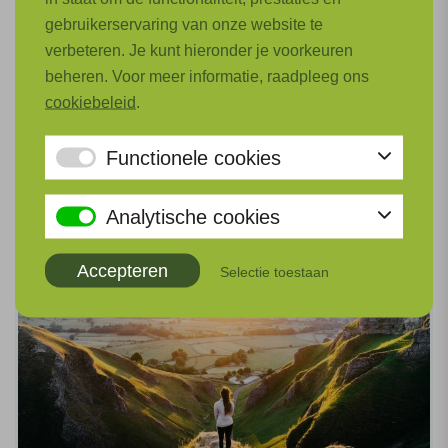
Thermische en Pneumatische Systemen
gebruikerservaring van onze website te
(TePS)
verbeteren. Je kunt hieronder je voorkeuren
beheren. Voor meer informatie, raadpleeg ons
Voor H2-elektrische aandrijflijnen in vliegtuigen
cookiebeleid
.
met lage emissie zijn nieuwe koelsystemen en
turbocompressoren nodig.
Functionele cookies
Lees meer
Analytische cookies
Accepteren
Selectie toestaan