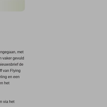
 ingegaan, met
om vaker gevuld
nieuwsbrief de
ff van Flying
eling en een
en het
n via het