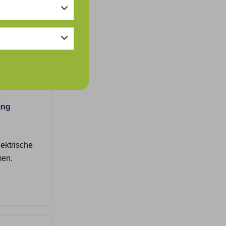
xe
ies.
ing
ektrische
men.