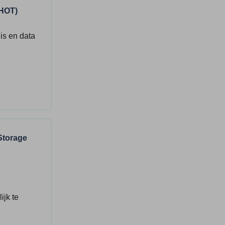
(HOT)
is en data
Storage
ijk te