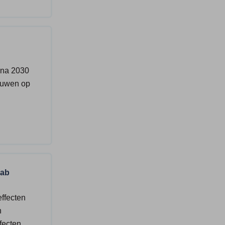
 na 2030
ouwen op
Lab
effecten
n
fecten.…