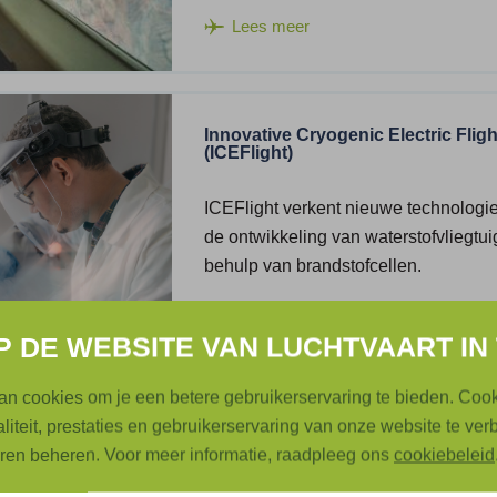
Lees meer
Innovative Cryogenic Electric Fligh
(ICEFlight)
ICEFlight verkent nieuwe technologi
de ontwikkeling van waterstofvliegtu
behulp van brandstofcellen.
Lees meer
 DE WEBSITE VAN LUCHTVAART IN 
n cookies om je een betere gebruikerservaring te bieden. Cooki
liteit, prestaties en gebruikerservaring van onze website te ver
Materialen, productietechnologie e
constructies
uren beheren. Voor meer informatie, raadpleeg ons
cookiebeleid