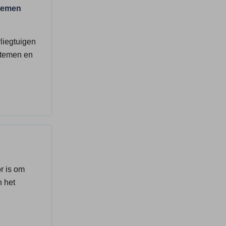
temen
vliegtuigen
stemen en
r is om
 het