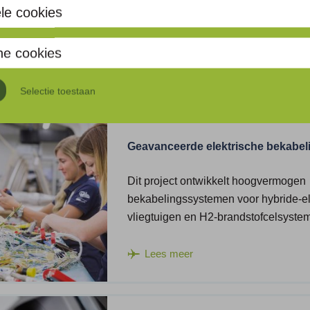
Dit project ontwikkelt innovatieve
le cookies
productietechnologieën voor comple
thermoplast composieten en construct
he cookies
Lees meer
Selectie toestaan
Geavanceerde elektrische bekabel
Dit project ontwikkelt hoogvermogen
bekabelingssystemen voor hybride-el
vliegtuigen en H2-brandstofcelsyste
Lees meer